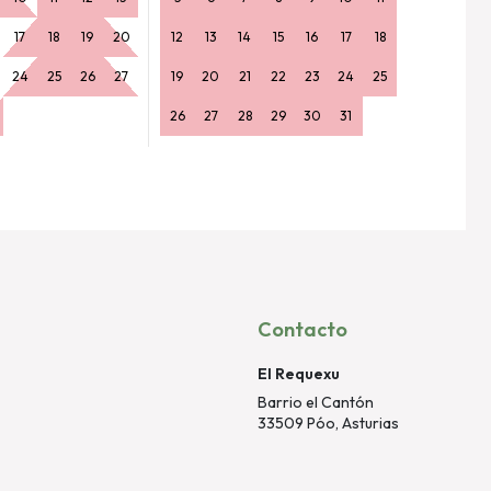
17
18
19
20
12
13
14
15
16
17
18
24
25
26
27
19
20
21
22
23
24
25
26
27
28
29
30
31
Contacto
El Requexu
Barrio el Cantón
33509 Póo, Asturias