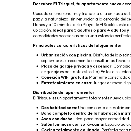
Descubre El Trisquel, tu apartamento nuevo cerc
Ubicado en una zona muy tranquila a la entrada de Lla
paz y la naturaleza, sin renunciar a la cercanía del c
Llanes y a 10 minutos de la Playa de El Sablón, este
ubicación.
Ideal para 5 adultos o para 4 adultos y 1
comodidades necesarias para una estancia perfecta.
Principales características del alojamiento:
Urbanización con piscina:
Disfruta de la piscin
septiembre; se recomienda consultar las fechas 
Plaza de garaje privada y ascensor:
Comodidad
de garaje es bastante estrecha) En los alrededo
Conexión WIFI gratuita:
Mantente conectado du
Entretenimiento en casa:
Juegos de mesa dispo
Distribución del apartamento:
El Trisquel es un apartamento totalmente nuevo ubica
Dos habitaciones:
Una con cama de matrimonio 
Baño completo dentro de la habitación matr
Aseo con ducha:
Ideal para mayor comodidad.
Salón luminoso con sofá-cama:
Espacio adici
Cocina totalmente equipada:
Perfecta para p