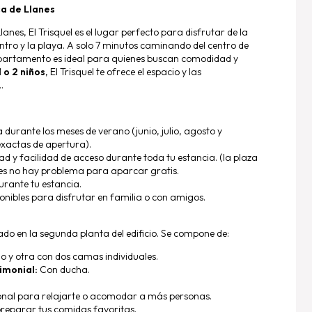
a de Llanes
nes, El Trisquel es el lugar perfecto para disfrutar de la
entro y la playa. A solo 7 minutos caminando del centro de
 apartamento es ideal para quienes buscan comodidad y
 o 2 niños
, El Trisquel te ofrece el espacio y las
.
a durante los meses de verano (junio, julio, agosto y
exactas de apertura).
 y facilidad de acceso durante toda tu estancia. (la plaza
res no hay problema para aparcar gratis.
rante tu estancia.
nibles para disfrutar en familia o con amigos.
do en la segunda planta del edificio. Se compone de:
y otra con dos camas individuales.
imonial:
Con ducha.
onal para relajarte o acomodar a más personas.
reparar tus comidas favoritas.