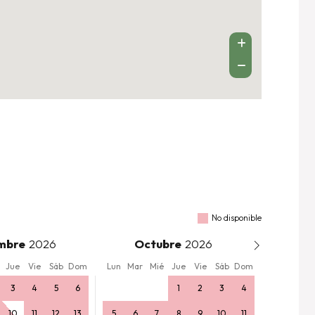
No disponible
mbre
Octubre
Jue
Vie
Sáb
Dom
Lun
Mar
Mié
Jue
Vie
Sáb
Dom
3
4
5
6
1
2
3
4
10
11
12
13
5
6
7
8
9
10
11