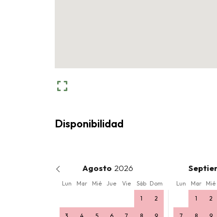
Disponibilidad
Agosto
Septie
Lun
Mar
Mié
Jue
Vie
Sáb
Dom
Lun
Mar
Mié
1
2
1
2
3
4
5
6
7
8
9
7
8
9