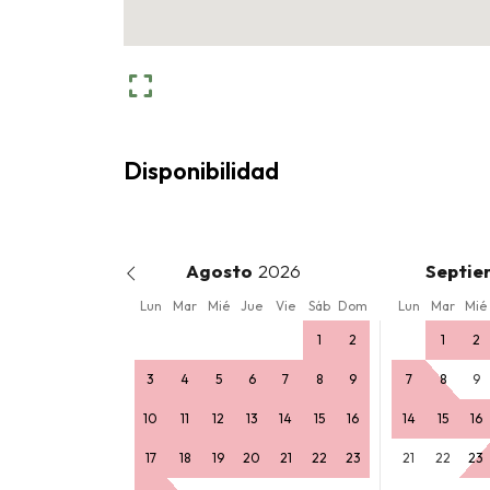
Disponibilidad
Agosto
Septie
Lun
Mar
Mié
Jue
Vie
Sáb
Dom
Lun
Mar
Mié
1
2
1
2
3
4
5
6
7
8
9
7
8
9
10
11
12
13
14
15
16
14
15
16
17
18
19
20
21
22
23
21
22
23