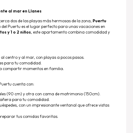
nte al mar en Llanes
 cerca dos de las playas más hermosas de la zona,
Puertu
del Puertu es el lugar perfecto para unas vacaciones en
os y 1 o 2 niños
, este apartamento combina comodidad y
 al centro y al mar, con playas a pocos pasos.
es para tu comodidad.
 compartir momentos en familia.
 Puertu cuenta con:
les (90 cm) y otra con cama de matrimonio (150cm).
añera para tu comodidad.
uéspedes, con un impresionante ventanal que ofrece vistas
reparar tus comidas favoritas.